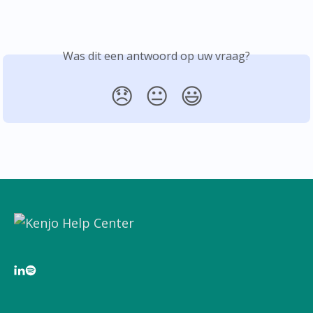
Was dit een antwoord op uw vraag?
😞
😐
😃