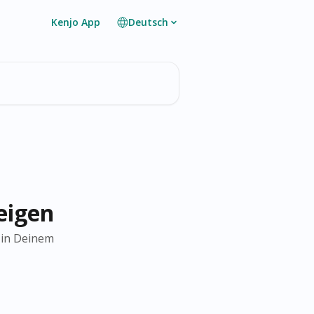
Kenjo App
Deutsch
eigen
 in Deinem