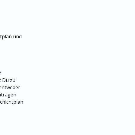
tplan und 
r 
st Du zu 
 entweder 
ntragen 
chichtplan 