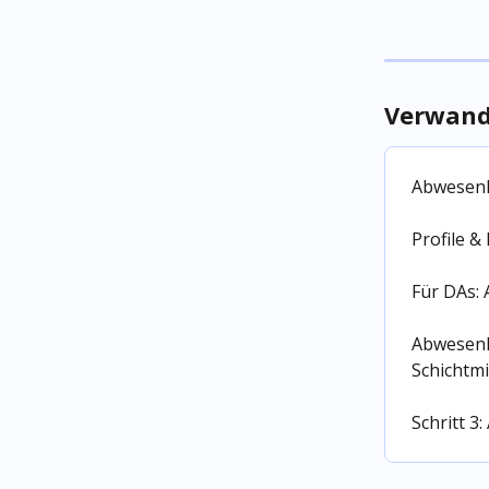
Verwandt
Abwesenh
Profile &
Für DAs:
Abwesenh
Schichtmi
Schritt 3