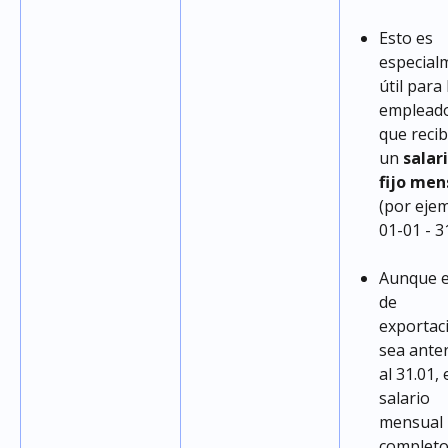
Esto es 
especial
útil para 
empleado
que recib
un 
salari
fijo men
(por ejem
01-01 - 3
Aunque el
de 
exportac
sea anter
al 31.01, e
salario 
mensual 
completo