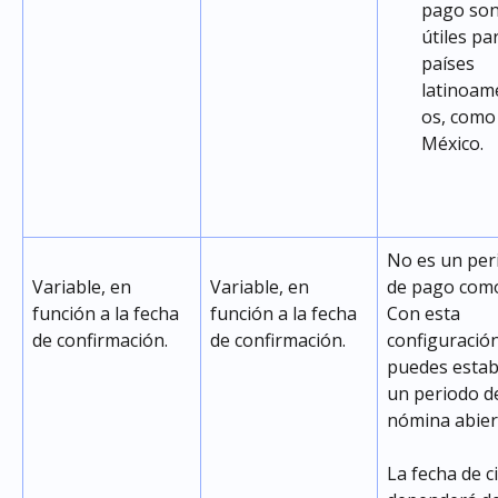
pago son
útiles pa
países 
latinoam
os, como
México.
No es un per
Variable, en 
Variable, en 
de pago como 
función a la fecha 
función a la fecha 
Con esta 
de confirmación.
de confirmación.
configuración
puedes estab
un periodo d
nómina abiert
La fecha de c