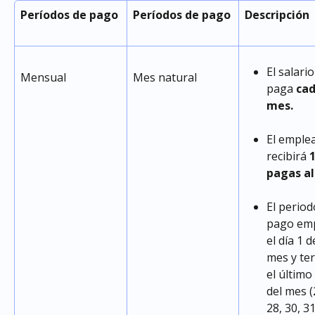
Períodos de pago
Períodos de pago
Descripción
El salario
Mensual
Mes natural
paga 
cad
mes.
El emple
recibirá 
1
pagas al
El period
pago emp
el día 1 d
mes y te
el último 
del mes (
28, 30, 31