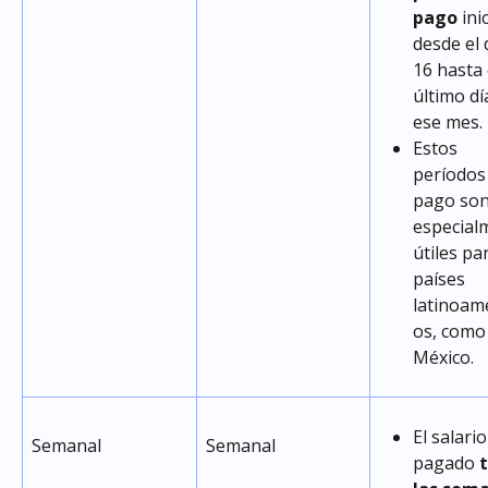
pago
 ini
desde el 
16 hasta 
último dí
ese mes.
Estos 
períodos
pago son
especial
útiles pa
países 
latinoam
os, como
México.
El salario
Semanal
Semanal
pagado 