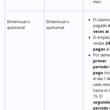
mes.
El salario
Bimensual o 
Bimensual o 
pagado 
d
quincenal
quincenal
veces al
El emple
recibe 
24
pagas
 al
Por defec
primer 
período 
pago
 ini
el día 1 d
cada mes
hasta el d
15. El 
segundo
período 