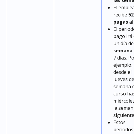
las sema
El emple
recibe 
52
pagas
 al
El period
pago irá 
un día de
semana
7 días. Po
ejemplo, 
desde el 
jueves de
semana e
curso has
miércoles
la seman
siguiente
Estos 
períodos