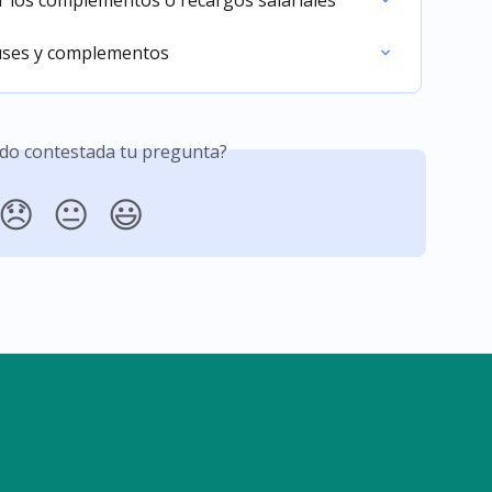
ar los complementos o recargos salariales
uses y complementos
do contestada tu pregunta?
😞
😐
😃