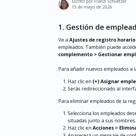
Escrito por
Franzi Schuetzer
15 de mayo de 2026
1. Gestión de emplea
Ve a 
Ajustes de registro horari
empleados. También puede acceder
complemento > Gestionar emp
Para añadir nuevos empleados a la
Haz clic en 
(+) Asignar empl
Serás redireccionado al interf
Para eliminar empleados de la reg
Selecciona los empleados desea
situadas junto a sus nombres.
Haz clic en 
Acciones > Elimina
Aparecerá un mensaje de confi