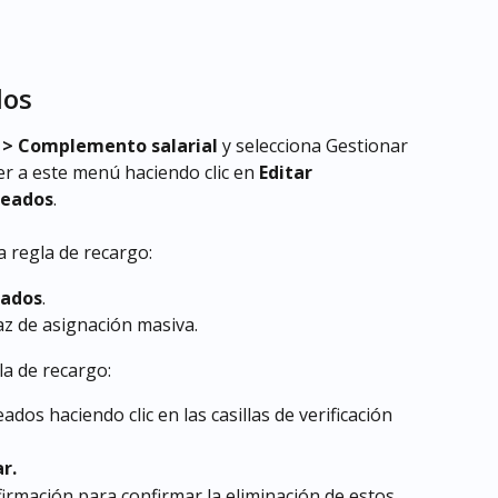
dos
o > Complemento salarial
 y selecciona Gestionar 
 a este menú haciendo clic en 
Editar 
leados
.
 regla de recargo:
eados
.
az de asignación masiva.
la de recargo:
dos haciendo clic en las casillas de verificación 
r.
rmación para confirmar la eliminación de estos 