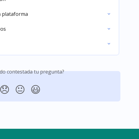
la plataforma
dos
do contestada tu pregunta?
😞
😐
😃