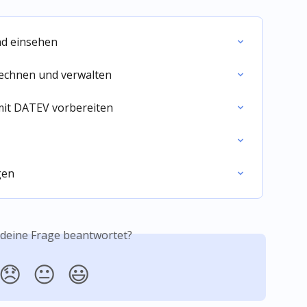
d einsehen
rechnen und verwalten
it DATEV vorbereiten
gen
 deine Frage beantwortet?
😞
😐
😃