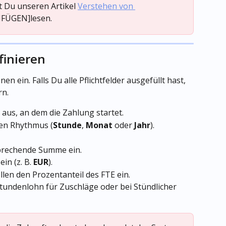
t Du unseren Artikel 
Verstehen von 
NFÜGEN]lesen.
finieren
en ein. Falls Du alle Pflichtfelder ausgefüllt hast, 
rn.
aus, an dem die Zahlung startet.
en Rhythmus (
Stunde
, 
Monat
 oder 
Jahr
).
sprechende Summe ein.
in (z. B. 
EUR
).
ellen den Prozentanteil des FTE ein.
Stundenlohn für Zuschläge oder bei Stündlicher 