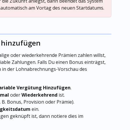
ür die Zukunft anlegst, dann beendet das System 
 automatisch am Vortag des neuen Startdatums.
g hinzufügen
lige oder wiederkehrende Prämien zahlen willst, 
iable Zahlungen. Falls Du einen Bonus einträgst, 
h in der Lohnabrechnungs-Vorschau des 
ariable Vergütung Hinzufügen
.
nmal 
oder
 Wiederkehrend
 ist.
z. B. Bonus, Provision oder Prämie).
igkeitsdatum
 ein.
gen geknüpft ist, dann notiere dies im 