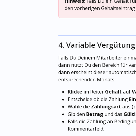
Hinweis:
 Falls Du ein Gehalt f
den vorherigen Gehaltseintrag
4. Variable Vergütun
Falls Du Deinem Mitarbeiter einma
dann nutzt Du den Bereich für var
dann erscheint dieser automatisc
entsprechenden Monats.
Klicke
 im Reiter 
Gehalt
 auf 
V
Entscheide ob die Zahlung 
Ei
Wähle die 
Zahlungsart
 aus (
Gib den 
Betrag
 und das 
Gült
Falls die Zahlung an Bedingun
Kommentarfeld.