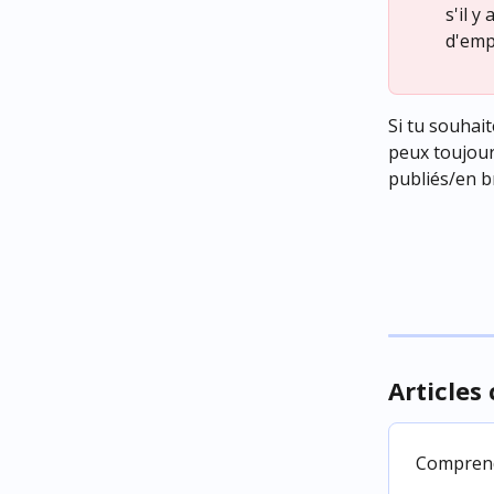
s'il y
d'emp
Si tu souhai
peux toujour
publiés/en b
Articles
Comprendr