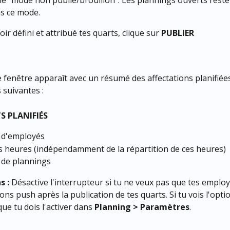
le "mode non publié/brouillon". Les plannings ouverts reste
s ce mode.
ir défini et attribué tes quarts, clique sur 
PUBLIER
 fenêtre apparaît avec un résumé des affectations planifiées
 suivantes :
S PLANIFIÉS
d'employés
s heures (indépendamment de la répartition de ces heures)
de plannings
s :
 Désactive l'interrupteur si tu ne veux pas que tes employ
ions push après la publication de tes quarts. Si tu vois l'optio
que tu dois l'activer dans 
Planning > Paramètres
.