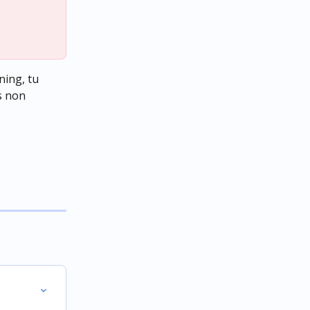
ing, tu 
s non 