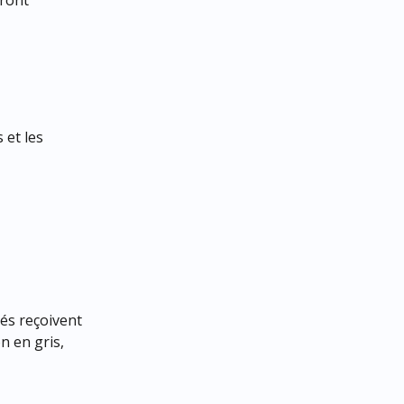
ront 
 et les 
és reçoivent 
n en gris, 