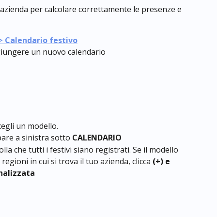
uo azienda per calcolare correttamente le presenze e 
> Calendario festivo
giungere un nuovo calendario
egli un modello.
are a sinistra sotto 
CALENDARIO
la che tutti i festivi siano registrati. Se il modello 
 regioni in cui si trova il tuo azienda, clicca 
(+) e 
nalizzata