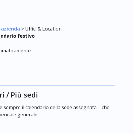
 azienda
 > Uffici & Location
endario festivo
utomaticamente
i / Più sedi
vale sempre il calendario della sede assegnata – che 
iendale generale.