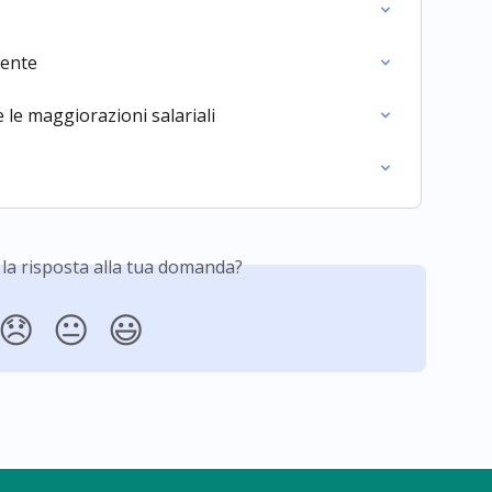
iente
e le maggiorazioni salariali
 la risposta alla tua domanda?
😞
😐
😃