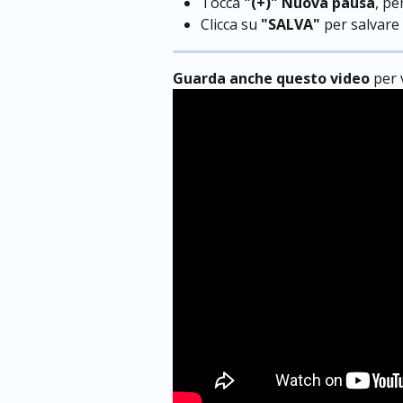
Tocca 
"(+)" Nuova pausa
, pe
Clicca su 
"SALVA"
 per salvare 
Guarda anche questo video
 per 