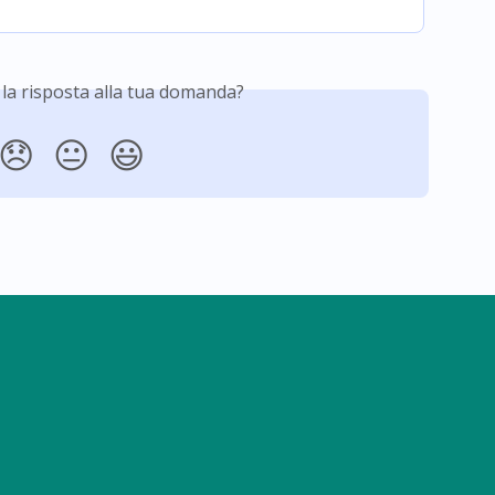
 la risposta alla tua domanda?
😞
😐
😃