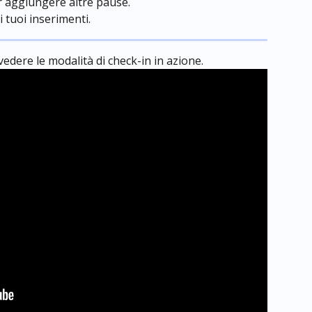
r aggiungere altre pause.
i tuoi inserimenti.
vedere le modalità di check-in in azione.