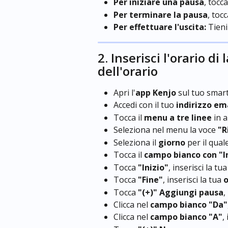
Per iniziare una pausa
, tocca 
Per terminare la pausa
, tocc
Per effettuare l'uscita:
 Tieni
2. Inserisci l'orario di
dell'orario
Apri l'
app Kenjo
 sul tuo smar
Accedi con il tuo 
indirizzo em
Tocca il 
menu a tre linee
 in a
Seleziona nel menu la voce 
"R
Seleziona il 
giorno
 per il qual
Tocca il 
campo bianco con "In
Tocca 
"Inizio"
, inserisci la tua
Tocca 
"Fine"
, inserisci la tua 
o
Tocca 
"(+)" Aggiungi pausa
,
Clicca nel 
campo bianco "Da"
Clicca nel 
campo bianco "A"
,