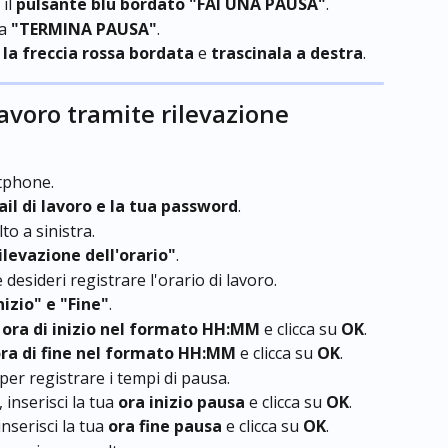
il 
pulsante blu bordato "FAI UNA PAUSA"
.
a 
"TERMINA PAUSA"
.
 
la freccia rossa bordata
 e 
trascinala a destra
.
 lavoro tramite rilevazione 
tphone.
ail di lavoro e la tua password
.
lto a sinistra.
ilevazione dell'orario"
.
e desideri registrare l'orario di lavoro.
izio" e "Fine"
.
 
ora di inizio nel formato HH:MM
 e clicca su 
OK
.
ra di fine nel formato HH:MM
 e clicca su 
OK
.
 per registrare i tempi di pausa.
, inserisci la tua 
ora inizio pausa
 e clicca su 
OK
.
 inserisci la tua 
ora fine pausa
 e clicca su 
OK
.