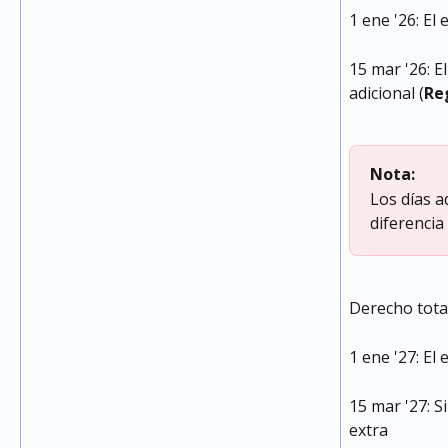
1 ene '26: El
15 mar '26: E
adicional (
Re
Nota:
Los días a
diferencia
Derecho total
1 ene '27: El
15 mar '27: S
extra